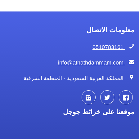
معلومات الاتصال
0510783161
info@athathdammam.com
المملكة العربية السعودية - المنطقة الشرقية
تابعنا
تابعنا
تابعنا
موقعنا على خرائط جوجل
على
على
على
فيسبوك
تويتر
انستجرام