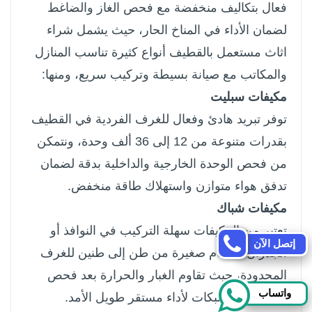
فعال بتكاليف منخفضة مع فحص الغاز والضاغط
لضمان الأداء في المناخ الحار، حيث يشمل شراء
اثاث مستعمل بالقطيف أنواع كثيرة تناسب المنازل
والمكاتب مع صيانة بسيطة وتركيب سريع، ومنها:
مكيفات سبليت
توفر تبريد هادئ وفعال للغرف الفردية في القطيف
بقدرات متنوعة من 12 إلى 36 ألف وحدة، ونتمكن
من فحص الوحدة الخارجية والداخلية بدقة لضمان
تدفق هواء متوازن واستهلاك طاقة منخفض.
مكيفات شباك
تعتبر من المكيفات سهلة التركيب في النوافذ أو
إتصل الآن
الجدران بأحجام صغيرة من طن إلى طنين للغرف
المحدودة، حيث تقاوم الغبار والحرارة بعد فحص
واتساب
المروحة والشبكات لأداء مستقر طويل الأمد.